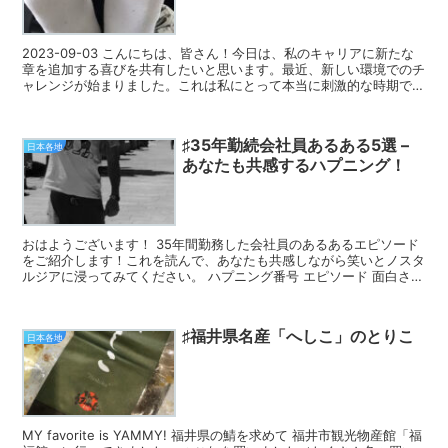
2023-09-03 こんにちは、皆さん！今日は、私のキャリアに新たな
章を追加する喜びを共有したいと思います。最近、新しい環境でのチ
ャレンジが始まりました。これは私にとって本当に刺激的な時期で
す。 私にとっては初めての経験です。これまで...
♯35年勤続会社員あるある5選 –
日本各地
あなたも共感するハプニング！
おはようございます！ 35年間勤務した会社員のあるあるエピソード
をご紹介します！これを読んで、あなたも共感しながら笑いとノスタ
ルジアに浸ってみてください。 ハプニング番号 エピソード 面白さ度
1 出社したけどロッカーの鍵を...
♯福井県名産「へしこ」のとりこ
日本各地
MY favorite is YAMMY! 福井県の鯖を求めて 福井市観光物産館「福