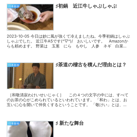
♯初鍋 近江牛しゃぶしゃぶ
日本各地
2023-10-05 今日は妙に風が強くて冷えましたね。今季初鍋はしゃぶ
しゃぶでした。 近江牛A5です(^▽^)/ おいしいです。 Amazonか
らも頼めます。 野菜は 玉葱 にら もやし 人参 ネギ 白菜
しめじ 豆腐...
♯茶道の稽古を積んだ理由とは？
日本各地
［和敬清寂わけいせいじゃく］ この４つの文字の中には、すべて
のお茶の心がこめられているといわれています。 「和わ」とは、お
互いに心を開いて仲良くするということです。 「敬けい」とは、尊
敬そんけいの敬で、お互いに敬うやまいあうとい...
♯ 新たな舞台
日本各地